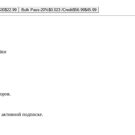
$30
$22.99
Bulk Pass
-20%
$0.023 /Credit
$56.99
$45.99
itor
оров.
и активной подписке.