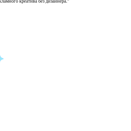
кламного креатива без дизайнера.
"