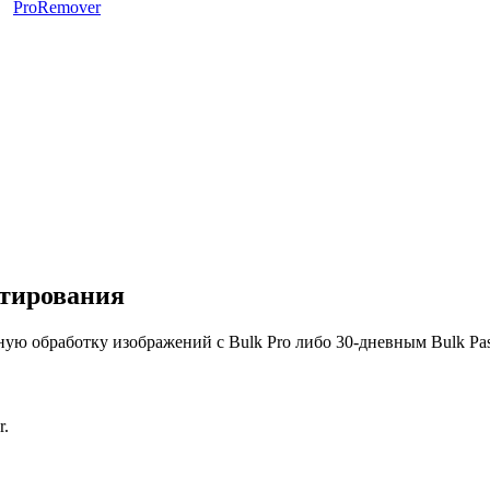
ProRemover
ктирования
тную обработку изображений с Bulk Pro либо 30-дневным Bulk Pas
r.