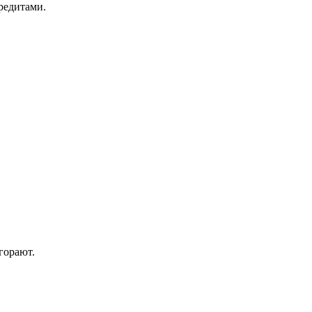
кредитами.
горают.