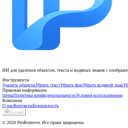
ИИ для удаления объектов, текста и водяных знаков с изображ
Инструменты
Удалить объекты
Убрать текст
Убрать фон
Убрать водяной знак
Уб
Правовая информация
Цены
Политика конфиденциальности
Условия использования
Компания
О нас
Контакты
Безопасность
Русский
© 2026 ProRemover. Все права защищены.