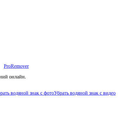
ProRemover
ений онлайн.
рать водяной знак с фото
Убрать водяной знак с видео