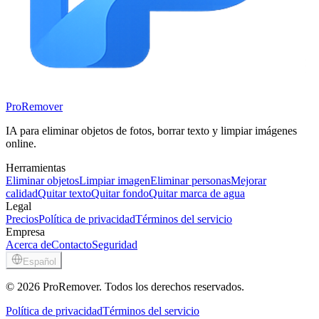
ProRemover
IA para eliminar objetos de fotos, borrar texto y limpiar imágenes
online.
Herramientas
Eliminar objetos
Limpiar imagen
Eliminar personas
Mejorar
calidad
Quitar texto
Quitar fondo
Quitar marca de agua
Legal
Precios
Política de privacidad
Términos del servicio
Empresa
Acerca de
Contacto
Seguridad
Español
© 2026 ProRemover. Todos los derechos reservados.
Política de privacidad
Términos del servicio